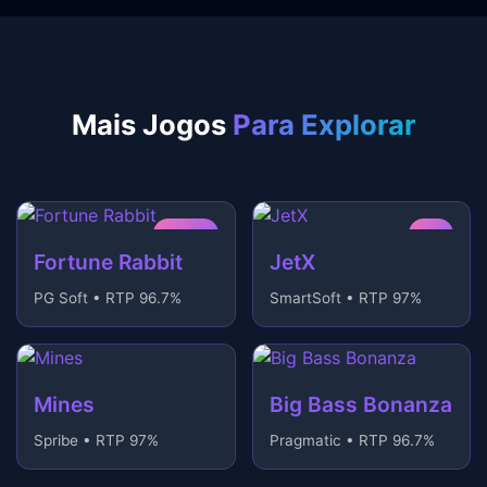
Mais Jogos
Para Explorar
NOVO
3D
Fortune Rabbit
JetX
PG Soft • RTP 96.7%
SmartSoft • RTP 97%
Mines
Big Bass Bonanza
Spribe • RTP 97%
Pragmatic • RTP 96.7%