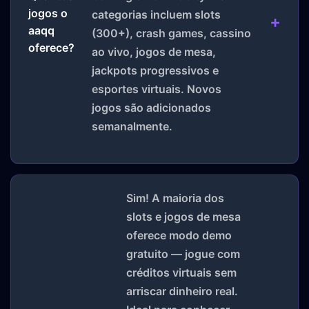
jogos o
categorias incluem slots
aaqq
(300+), crash games, cassino
oferece?
ao vivo, jogos de mesa,
jackpots progressivos e
esportes virtuais. Novos
jogos são adicionados
semanalmente.
Sim! A maioria dos
slots e jogos de mesa
oferece modo demo
gratuito — jogue com
créditos virtuais sem
arriscar dinheiro real.