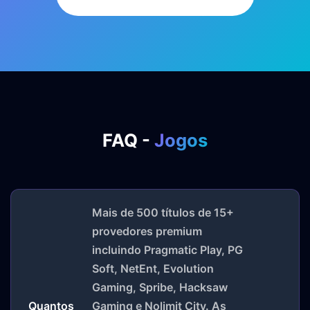
FAQ -
Jogos
Mais de 500 títulos de 15+
provedores premium
incluindo Pragmatic Play, PG
Soft, NetEnt, Evolution
Gaming, Spribe, Hacksaw
Quantos
Gaming e Nolimit City. As