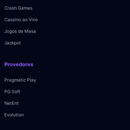
Crash Games
Cassino ao Vivo
Jogos de Mesa
Jackpot
Provedores
Pragmatic Play
PG Soft
NetEnt
Evolution