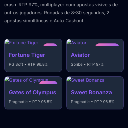
crash. RTP 97%, multiplayer com apostas visíveis de
outros jogadores. Rodadas de 8-30 segundos, 2
apostas simultâneas e Auto Cashout.
HOT
#1 CRASH
Fortune Tiger
Aviator
PG Soft • RTP 96.8%
Spribe • RTP 97%
5000X
Gates of Olympus
Sweet Bonanza
Pragmatic • RTP 96.5%
Pragmatic • RTP 96.5%