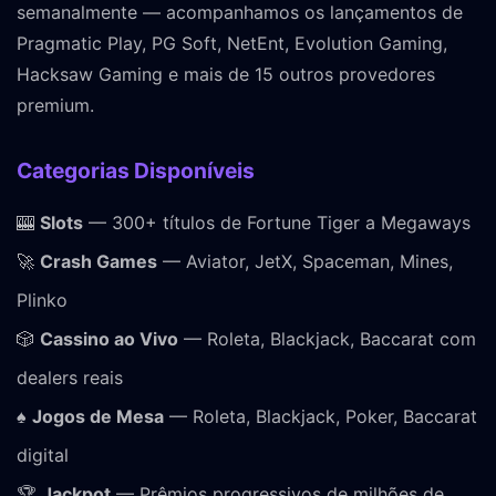
semanalmente — acompanhamos os lançamentos de
Pragmatic Play, PG Soft, NetEnt, Evolution Gaming,
Hacksaw Gaming e mais de 15 outros provedores
premium.
Categorias Disponíveis
🎰
Slots
— 300+ títulos de Fortune Tiger a Megaways
🚀
Crash Games
— Aviator, JetX, Spaceman, Mines,
Plinko
🎲
Cassino ao Vivo
— Roleta, Blackjack, Baccarat com
dealers reais
♠️
Jogos de Mesa
— Roleta, Blackjack, Poker, Baccarat
digital
🏆
Jackpot
— Prêmios progressivos de milhões de