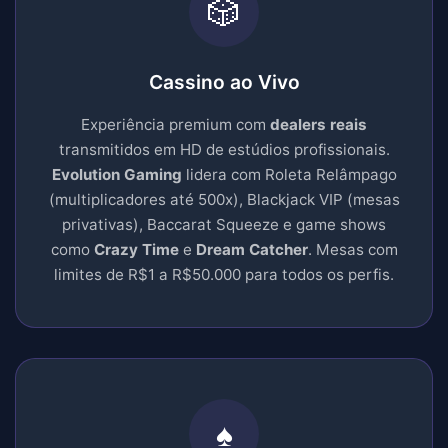
🎲
Cassino ao Vivo
Experiência premium com
dealers reais
transmitidos em HD de estúdios profissionais.
Evolution Gaming
lidera com Roleta Relâmpago
(multiplicadores até 500x), Blackjack VIP (mesas
privativas), Baccarat Squeeze e game shows
como
Crazy Time
e
Dream Catcher
. Mesas com
limites de R$1 a R$50.000 para todos os perfis.
♠️