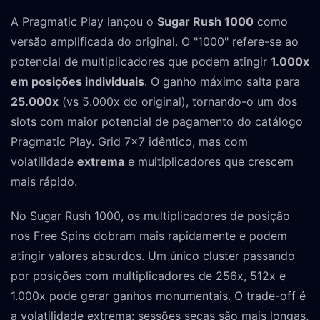
A Pragmatic Play lançou o
Sugar Rush 1000
como
versão amplificada do original. O "1000" refere-se ao
potencial de multiplicadores que podem atingir
1.000x
em posições individuais
. O ganho máximo salta para
25.000x
(vs 5.000x do original), tornando-o um dos
slots com maior potencial de pagamento do catálogo
Pragmatic Play. Grid 7×7 idêntico, mas com
volatilidade
extrema
e multiplicadores que crescem
mais rápido.
No Sugar Rush 1000, os multiplicadores de posição
nos Free Spins dobram mais rapidamente e podem
atingir valores absurdos. Um único cluster passando
por posições com multiplicadores de 256x, 512x e
1.000x pode gerar ganhos monumentais. O trade-off é
a volatilidade extrema: sessões secas são mais longas,