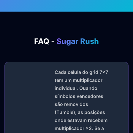
FAQ -
Sugar Rush
Cada célula do grid 7×7
tem um multiplicador
individual. Quando
símbolos vencedores
são removidos
(Tumble), as posições
onde estavam recebem
multiplicador ×2. Se a