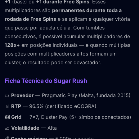
+1
(base) ou
+1 durante Free Spins
. Esses
multiplicadores são
permanentes durante toda a
rodada de Free Spins
e se aplicam a qualquer vitória
que passe por aquela célula. Com tumbles
consecutivos, é possível acumular multiplicadores de
128x+
em posições individuais — e quando múltiplas
posições com multiplicadores altos formam um
cluster, o resultado pode ser devastador.
Ficha Técnica do Sugar Rush
🍬
Provedor
— Pragmatic Play (Malta, fundada 2015)
📊
RTP
— 96.5% (certificado eCOGRA)
🎰
Grid
— 7×7, Cluster Pay (5+ símbolos conectados)
📈
Volatilidade
— Alta
💰
Ganho máximo
— 5.000x a aposta