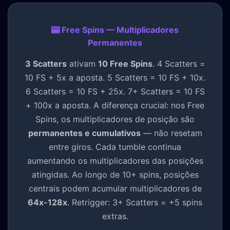
🎰 Free Spins — Multiplicadores
Permanentes
3 Scatters
ativam
10 Free Spins
. 4 Scatters =
10 FS + 5x a aposta. 5 Scatters = 10 FS + 10x.
6 Scatters = 10 FS + 25x. 7+ Scatters = 10 FS
+ 100x a aposta. A diferença crucial: nos Free
Spins, os multiplicadores de posição são
permanentes e cumulativos
— não resetam
entre giros. Cada tumble continua
aumentando os multiplicadores das posições
atingidas. Ao longo de 10+ spins, posições
centrais podem acumular multiplicadores de
64x-128x
. Retrigger: 3+ Scatters = +5 spins
extras.