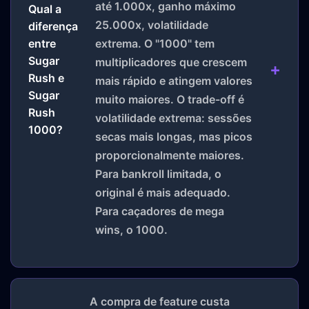
até 1.000x, ganho máximo
Qual a
25.000x, volatilidade
diferença
entre
extrema. O "1000" tem
Sugar
multiplicadores que crescem
Rush e
mais rápido e atingem valores
Sugar
muito maiores. O trade-off é
Rush
volatilidade extrema: sessões
1000?
secas mais longas, mas picos
proporcionalmente maiores.
Para bankroll limitada, o
original é mais adequado.
Para caçadores de mega
wins, o 1000.
A compra de feature custa