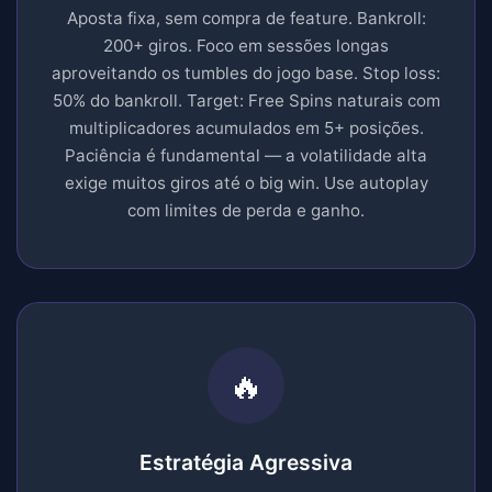
Aposta fixa, sem compra de feature. Bankroll:
200+ giros. Foco em sessões longas
aproveitando os tumbles do jogo base. Stop loss:
50% do bankroll. Target: Free Spins naturais com
multiplicadores acumulados em 5+ posições.
Paciência é fundamental — a volatilidade alta
exige muitos giros até o big win. Use autoplay
com limites de perda e ganho.
🔥
Estratégia Agressiva