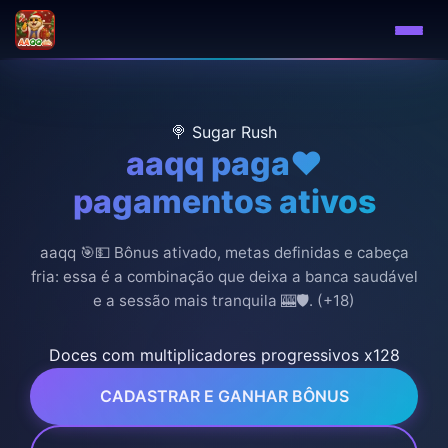
🍭 Sugar Rush
aaqq paga❤️
pagamentos ativos
aaqq 🎯💵 Bônus ativado, metas definidas e cabeça
fria: essa é a combinação que deixa a banca saudável
e a sessão mais tranquila 🎰🛡️. (+18)
Doces com multiplicadores progressivos x128
CADASTRAR E GANHAR BÔNUS