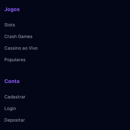
Jogos
Slots
Crash Games
Cassino ao Vivo
Populares
Conta
Cadastrar
Login
Depositar